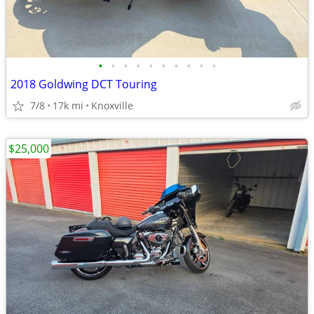
•
•
•
•
•
•
•
•
•
•
2018 Goldwing DCT Touring
7/8
17k mi
Knoxville
$25,000