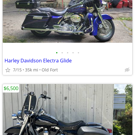
•
•
•
•
•
Harley Davidson Electra Glide
7/15
35k mi
Old Fort
$6,500