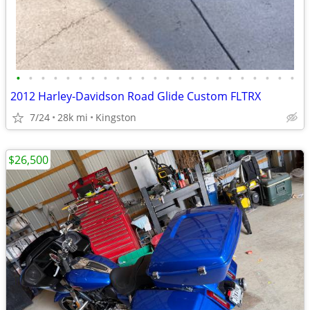
•
•
•
•
•
•
•
•
•
•
•
•
•
•
•
•
•
•
•
•
•
•
•
2012 Harley-Davidson Road Glide Custom FLTRX
7/24
28k mi
Kingston
$26,500