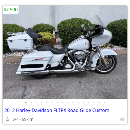
$7,500
•
•
•
•
•
•
•
•
•
•
•
•
•
•
•
•
2012 Harley-Davidson FLTRX Road Glide Custom
8/4
69k mi