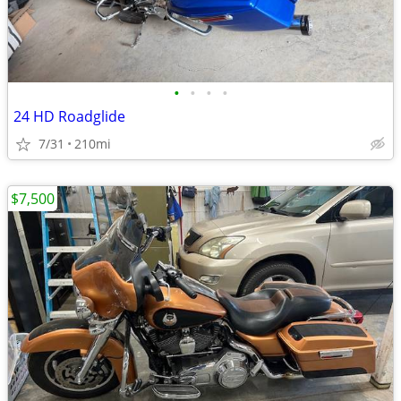
•
•
•
•
24 HD Roadglide
7/31
210mi
$7,500