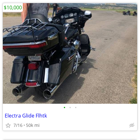
$10,000
•
•
•
Electra Glide Flhtk
7/16
50k mi