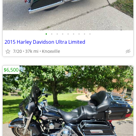
•
•
•
•
•
•
•
•
•
2015 Harley Davidson Ultra Limited
7/20
37k mi
Knoxville
$6,500