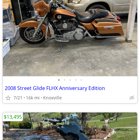
•
•
•
•
•
2008 Street Glide FLHX Anniversary Edition
7/21
16k mi
Knoxville
$13,495