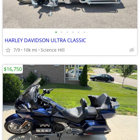
•
•
•
•
•
•
HARLEY DAVIDSON ULTRA CLASSIC
7/9
10k mi
Science Hill
$16,750