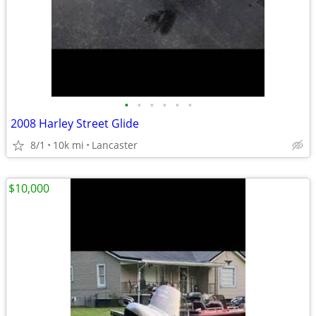
•
•
•
•
•
•
2008 Harley Street Glide
8/1
10k mi
Lancaster
$10,000