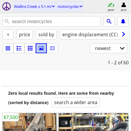
Wallins Creek ± 5.1 mi
motorcycles
post
acct
+
price
sold by
engine displacement (CC)
st
newest
1 - 2
of 60
Zero local results found. Here are some from nearby
search a wider area
(sorted by distance)
$7,500