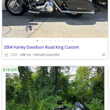
•
•
•
•
•
•
•
•
•
2004 Harley Davidson Road King Custom
7/21
48k mi
Hendersonvillle
$18,600