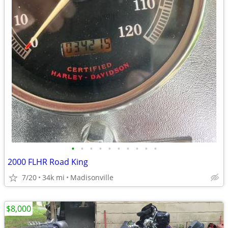
•
•
•
•
•
•
•
•
•
•
2000 FLHR Road King
7/20
34k mi
Madisonville
$8,000