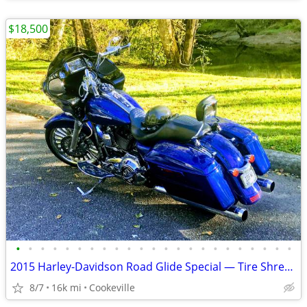
$18,500
•
•
•
•
•
•
•
•
•
•
•
•
•
•
•
•
•
•
•
•
•
•
•
2015 Harley-Davidson Road Glide Special — Tire Shredder 110 / Audio
8/7
16k mi
Cookeville