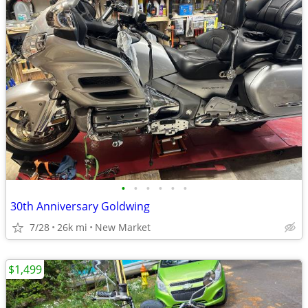
•
•
•
•
•
•
30th Anniversary Goldwing
7/28
26k mi
New Market
$1,499