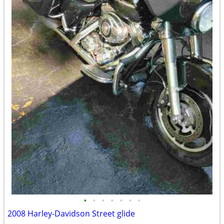
•
•
•
•
•
•
•
2008 Harley-Davidson Street glide