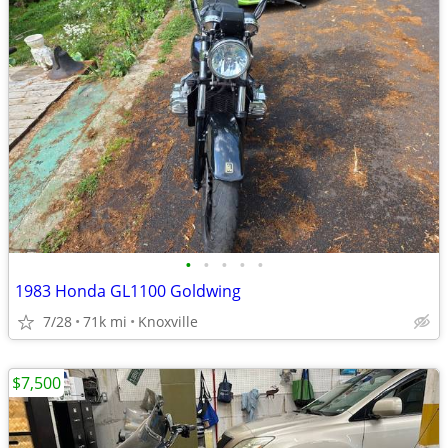
•
•
•
•
•
1983 Honda GL1100 Goldwing
7/28
71k mi
Knoxville
$7,500