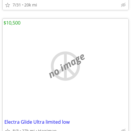
7/31
20k mi
$10,500
no image
Electra Glide Ultra limited low
8/3
27k mi
Harriman