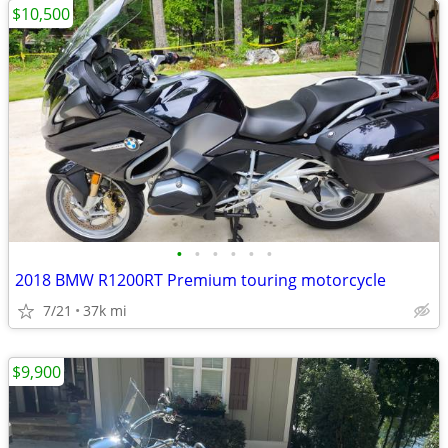
$10,500
•
•
•
•
•
•
2018 BMW R1200RT Premium touring motorcycle
7/21
37k mi
$9,900