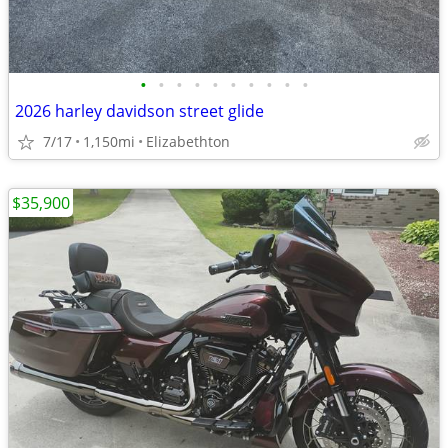
•
•
•
•
•
•
•
•
•
•
2026 harley davidson street glide
7/17
1,150mi
Elizabethton
$35,900