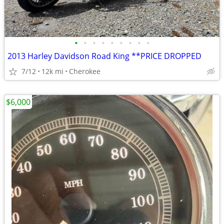
•
•
•
•
•
•
•
•
•
2013 Harley Davidson Road King **PRICE DROPPED
7/12
12k mi
Cherokee
$6,000