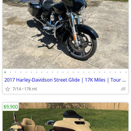
•
•
•
•
•
•
•
•
•
•
•
•
•
•
•
•
•
•
•
•
•
•
•
•
2017 Harley-Davidson Street Glide | 17K Miles | Tour Pack | Legend Sus
7/14
17k mi
$9,900