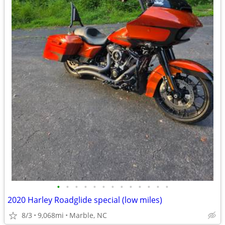
•
•
•
•
•
•
•
•
•
•
•
•
•
2020 Harley Roadglide special (low miles)
8/3
9,068mi
Marble, NC