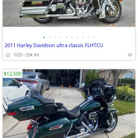
•
•
•
•
•
•
•
•
•
•
2011 Harley Davidson ultra classic FLHTCU
7/25
25k mi
$12,500