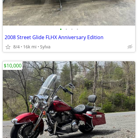
•
•
•
•
2008 Street Glide FLHX Anniversary Edition
8/4
16k mi
Sylva
$10,000