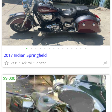
•
•
•
•
•
•
•
•
•
•
•
•
•
•
2017 Indian Springfield
7/31
32k mi
Seneca
$9,000